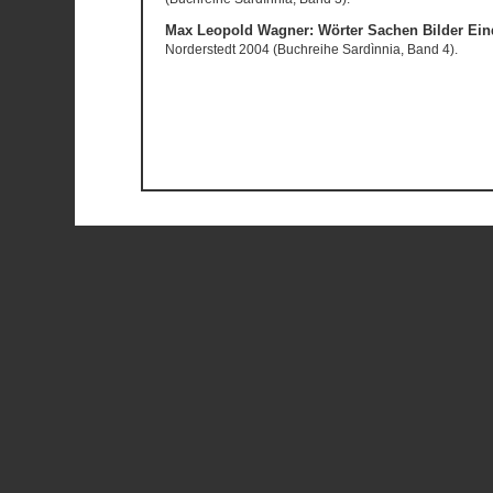
Max Leopold Wagner: Wörter Sachen Bilder Eind
Norderstedt 2004 (Buchreihe Sardìnnia, Band 4).